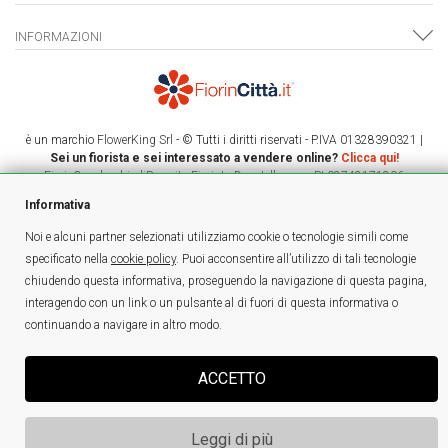
INFORMAZIONI
è un marchio
FlowerKing Srl
- © Tutti i diritti riservati - P.IVA 01328390321 |
Sei un fiorista e sei interessato a vendere online?
Clicca qui!
FioriaCasalecchiodiReno.it - Fiorista Donatella snc - PI:02742171206
Informativa
Noi e alcuni partner selezionati utilizziamo cookie o tecnologie simili come
specificato nella
cookie policy
. Puoi acconsentire all’utilizzo di tali tecnologie
chiudendo questa informativa, proseguendo la navigazione di questa pagina,
interagendo con un link o un pulsante al di fuori di questa informativa o
continuando a navigare in altro modo.
ACCETTO
Leggi di più