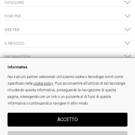
CATEGORIE
FIORI PER...
IDEE PER...
IL NEGOZIO
INFORMAZIONI
Informativa
Noi e alcuni partner selezionati utilizziamo cookie o tecnologie simili come
specificato nella
cookie policy
. Puoi acconsentire all’utilizzo di tali tecnologie
è un marchio
FlowerKing Srl
- © Tutti i diritti riservati - P.IVA 01328390321 |
chiudendo questa informativa, proseguendo la navigazione di questa
Sei un fiorista e sei interessato a vendere online?
Clicca qui!
pagina, interagendo con un link o un pulsante al di fuori di questa
FioriaCasalecchiodiReno.it - Fiorista Donatella snc - PI:02742171206
informativa o continuando a navigare in altro modo.
ACCETTO