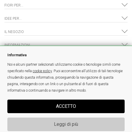
FIORI PER...
IDEE PER...
IL NEGOZIO
INFORMAZIONI
Informativa
Noi e alcuni partner selezionati utilizziamo cookie o tecnologie simili come
specificato nella
cookie policy
. Puoi acconsentire all’utilizzo di tali tecnologie
è un marchio
FlowerKing Srl
- © Tutti i diritti riservati - P.IVA 01328390321 |
chiudendo questa informativa, proseguendo la navigazione di questa
Sei un fiorista e sei interessato a vendere online?
Clicca qui!
pagina, interagendo con un link o un pulsante al di fuori di questa
FioriaCasalecchiodiReno.it - Fiorista Donatella snc - PI:02742171206
informativa o continuando a navigare in altro modo.
ACCETTO
Leggi di più